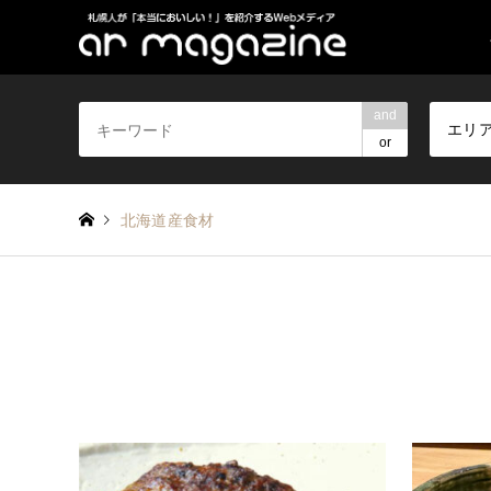
and
エリ
or
北海道産食材