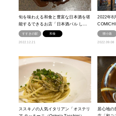
旬を味わえる和食と豊富な日本酒を堪
2022年
能するできるお店「日本酒バル し…
COMIC
すすきの駅
和食
狸小路
2022.12.21
2022.09.08
ススキノの人気イタリアン「オステリ
居心地の
ア タッキーニ（Osteria Tacchini）…
店「和ご