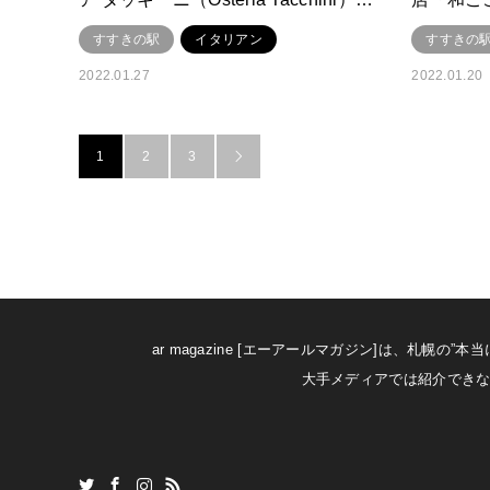
すすきの駅
イタリアン
すすきの
2022.01.27
2022.01.20
1
2
3

ar magazine [エーアールマガジン]は、
大手メディアでは紹介できな