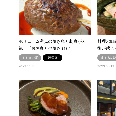
ボリューム満点の焼き鳥と刺身が人
料理の細
気！「お刺身と串焼き ひげ」
術が感じ
すすきの駅
居酒屋
すすきの
2023.11.15
2023.05.19