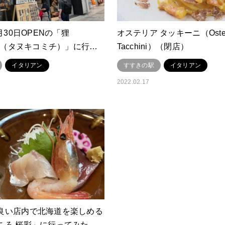
8月30日OPENの「狸
オステリア タッキーニ（Oster
HI（タヌキコミチ）」に行…
Tacchini）
閉店
イタリアン
すすきの駅
イタリアン
2022.02.17
良い店内で北海道を楽しめる
ころ 桜彩」に行ってみた。