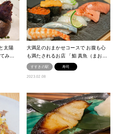
と太陽
大満足のおまかせコースで お腹も心
行ってみ…
も満たされるお店 「鮨 真魚（まお…
すすきの駅
寿司
2023.02.08