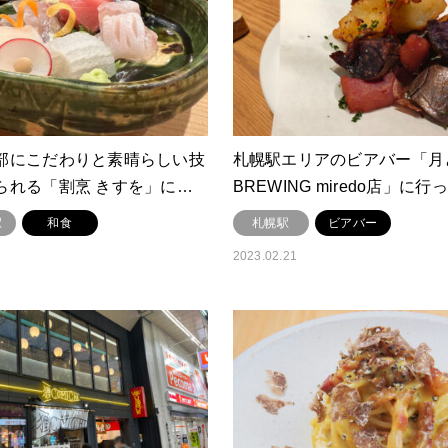
部にこだわりと素晴らしい技
札幌駅エリアのビアバー「月
られる「割烹 きすを」に…
BREWING miredo店」に
駅
和食
札幌駅
ビアバー
2023.02.21