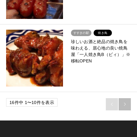
すすきの駅
焼き鳥
珍しいお酒と絶品の焼き鳥を
味わえる、居心地の良い焼鳥
屋「一人焼き鳥B（ビィ）」※
移転OPEN
16件中 1〜10件を表示

