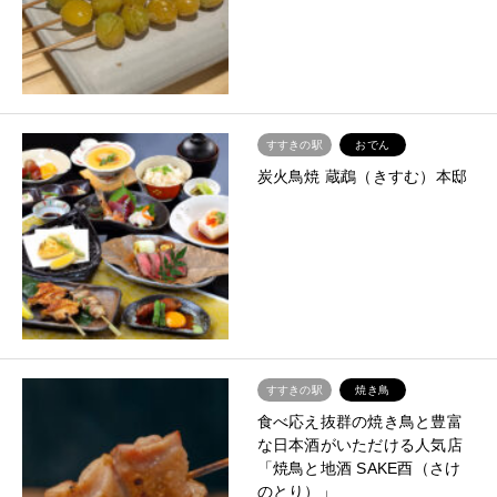
すすきの駅
おでん
炭火鳥焼 蔵鵡（きすむ）本邸
すすきの駅
焼き鳥
食べ応え抜群の焼き鳥と豊富
な日本酒がいただける人気店
「焼鳥と地酒 SAKE酉（さけ
のとり）」