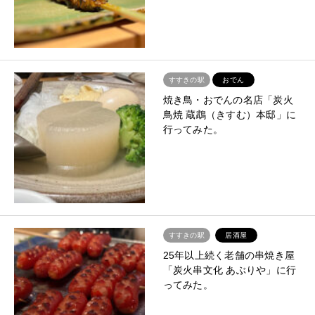
すすきの駅
おでん
焼き鳥・おでんの名店「炭火
鳥焼 蔵鵡（きすむ）本邸」に
行ってみた。
すすきの駅
居酒屋
25年以上続く老舗の串焼き屋
「炭火串文化 あぶりや」に行
ってみた。