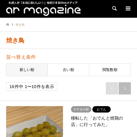
検索
焼き鳥
焼き鳥
並べ替え条件
新しい順
古い順
閲覧数順
16件中 1〜10件を表示


すすきの駅
おでん
移転した「おでんと焼鶏の
店」に行ってみた。