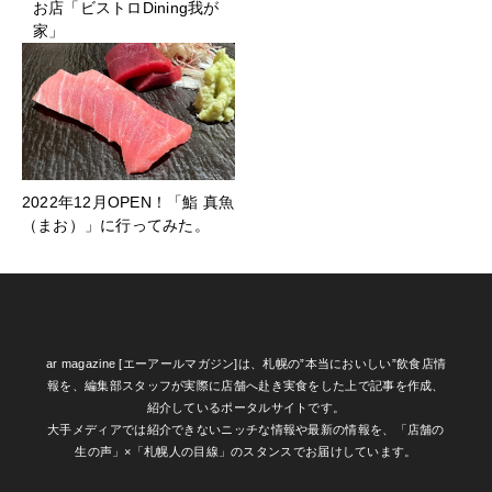
お店「ビストロDining我が
家」
2022年12月OPEN！「鮨 真魚
（まお）」に行ってみた。
ar magazine [エーアールマガジン]は、札幌の”本当においしい”飲食店情
報を、編集部スタッフが実際に店舗へ赴き実食をした上で記事を作成、
紹介しているポータルサイトです。
大手メディアでは紹介できないニッチな情報や最新の情報を、「店舗の
生の声」×「札幌人の目線」のスタンスでお届けしています。