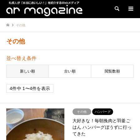
検索
その他
その他
並べ替え条件
新しい順
古い順
閲覧数順
4件中 1〜4件を表示
その他
ハンバーグ
大好きな！毎朝挽肉と羽釜ご
はん ハンバーグぼうずに行っ
てきた