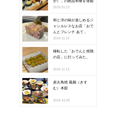
か）」の絶品和食を堪能
し…
2025.01.22
和と洋の味が楽しめるジ
ャンルレスなお店「おで
んとフレンチ あて」
2024.11.22
移転した「おでんと焼鶏
の店」に行ってみた。
2024.11.15
炭火鳥焼 蔵鵡（きす
む）本邸
2024.10.30