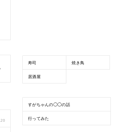
寿司
焼き鳥
居酒屋
すがちゃんの◯◯の話
行ってみた
.20