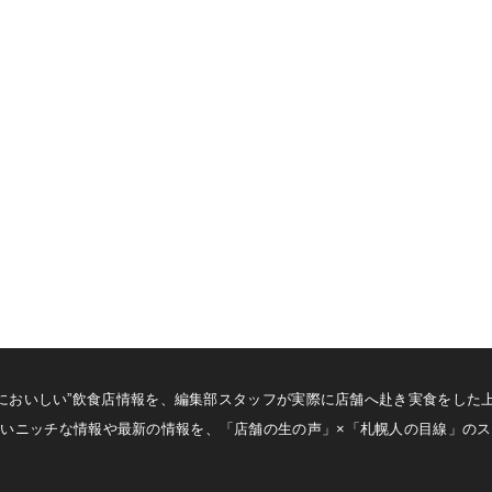
札幌の”本当においしい”飲食店情報を、編集部スタッフが実際に店舗へ赴き実食を
いニッチな情報や最新の情報を、「店舗の生の声」×「札幌人の目線」の