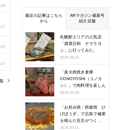
.28
最近の記事はこちら
ARマガジン最新号
から
紹介店舗
.21
札幌駅エリアの人気店
「酒菜日和 ナマラヨ
.28
シ」に行ってみた。
2025.06.20
.07
「炭火肉焼き倉庫
CONOYOSHI（コノヨ
覧
シ）」で肉料理を楽しん
できた。
2025.05.28
「お好み焼・鉄板焼 ひ
げぼうず」で広島で修業
を積んだ店主がつく…
2025.05.21