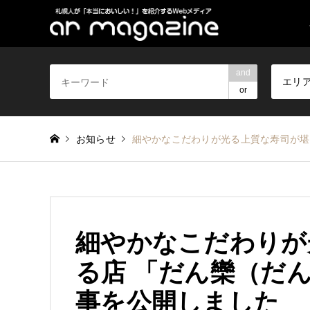
and
エリ
or
お知らせ
細やかなこだわりが光る上質な寿司が堪
細やかなこだわりが
る店 「だん欒（だ
事を公開しました