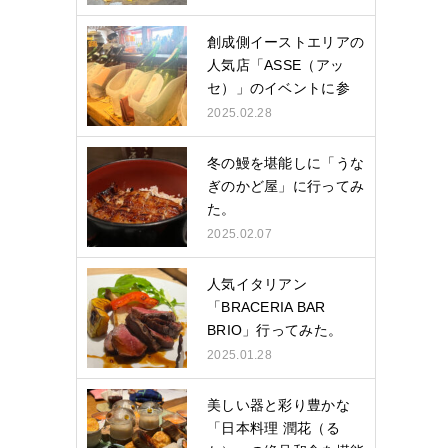
創成側イーストエリアの
人気店「ASSE（アッ
セ）」のイベントに参
加…
2025.02.28
冬の鰻を堪能しに「うな
ぎのかど屋」に行ってみ
た。
2025.02.07
人気イタリアン
「BRACERIA BAR
BRIO」行ってみた。
2025.01.28
美しい器と彩り豊かな
「日本料理 潤花（る