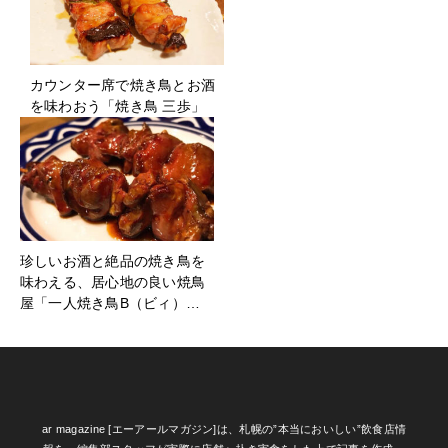
カウンター席で焼き鳥とお酒
を味わおう「焼き鳥 三歩」
珍しいお酒と絶品の焼き鳥を
味わえる、居心地の良い焼鳥
屋「一人焼き鳥B（ビィ）…
ar magazine [エーアールマガジン]は、札幌の”本当においしい”飲食店情