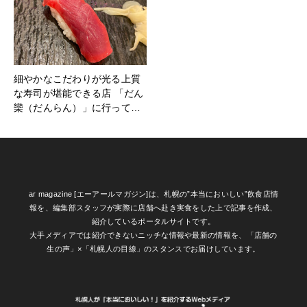
細やかなこだわりが光る上質
な寿司が堪能できる店 「だん
欒（だんらん）」に行って…
ar magazine [エーアールマガジン]は、札幌の”本当においしい”飲食店情
報を、編集部スタッフが実際に店舗へ赴き実食をした上で記事を作成、
紹介しているポータルサイトです。
大手メディアでは紹介できないニッチな情報や最新の情報を、「店舗の
生の声」×「札幌人の目線」のスタンスでお届けしています。