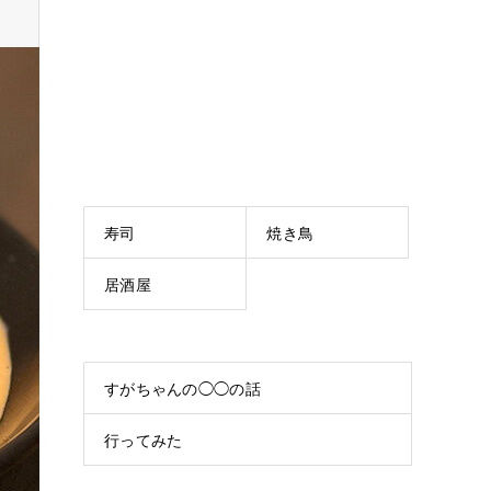
寿司
焼き鳥
居酒屋
すがちゃんの◯◯の話
行ってみた