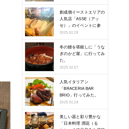
創成側イーストエリアの
人気店「ASSE（アッ
セ）」のイベントに参
加…
2025.02.28
冬の鰻を堪能しに「うな
ぎのかど屋」に行ってみ
た。
2025.02.07
人気イタリアン
「BRACERIA BAR
BRIO」行ってみた。
2025.01.28
美しい器と彩り豊かな
「日本料理 潤花（る