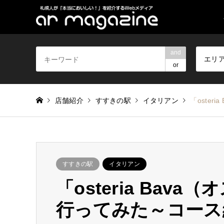
and
エリ
or
店舗紹介
すすきの駅
イタリアン
「oste
すすきの駅
イタリアン
「osteria Bav
行ってみた～コース