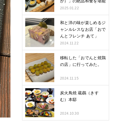
か）」の絶品和食を堪能
し…
2025.01.22
和と洋の味が楽しめるジ
ャンルレスなお店「おで
んとフレンチ あて」
2024.11.22
移転した「おでんと焼鶏
の店」に行ってみた。
2024.11.15
炭火鳥焼 蔵鵡（きす
む）本邸
2024.10.30