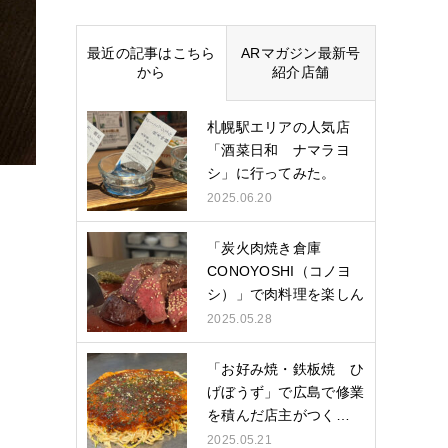
最近の記事はこちら
ARマガジン最新号
から
紹介店舗
札幌駅エリアの人気店
「酒菜日和 ナマラヨ
シ」に行ってみた。
2025.06.20
「炭火肉焼き倉庫
CONOYOSHI（コノヨ
シ）」で肉料理を楽しん
できた。
2025.05.28
「お好み焼・鉄板焼 ひ
げぼうず」で広島で修業
を積んだ店主がつく…
2025.05.21