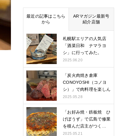
最近の記事はこちら
ARマガジン最新号
から
紹介店舗
札幌駅エリアの人気店
「酒菜日和 ナマラヨ
シ」に行ってみた。
2025.06.20
「炭火肉焼き倉庫
CONOYOSHI（コノヨ
シ）」で肉料理を楽しん
できた。
2025.05.28
「お好み焼・鉄板焼 ひ
げぼうず」で広島で修業
を積んだ店主がつく…
2025.05.21