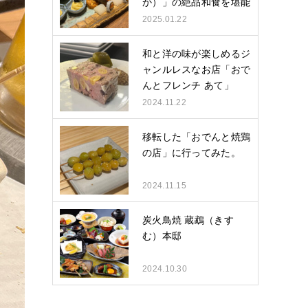
か）」の絶品和食を堪能
し…
2025.01.22
和と洋の味が楽しめるジ
ャンルレスなお店「おで
んとフレンチ あて」
2024.11.22
移転した「おでんと焼鶏
の店」に行ってみた。
2024.11.15
炭火鳥焼 蔵鵡（きす
む）本邸
2024.10.30