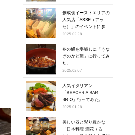
創成側イーストエリアの
人気店「ASSE（アッ
セ）」のイベントに参
加…
2025.02.28
冬の鰻を堪能しに「うな
ぎのかど屋」に行ってみ
た。
2025.02.07
人気イタリアン
「BRACERIA BAR
BRIO」行ってみた。
2025.01.28
美しい器と彩り豊かな
「日本料理 潤花（る