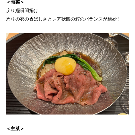
＜旬菜＞
戻り鰹瞬間揚げ
周りの衣の香ばしさとレア状態の鰹のバランスが絶妙！
＜主菜＞