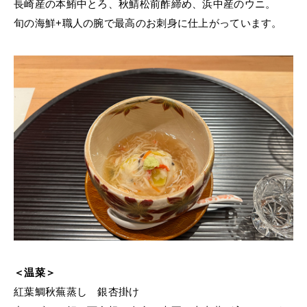
長崎産の本鮪中とろ、秋鯖松前酢締め、浜中産のウニ。
旬の海鮮+職人の腕で最高のお刺身に仕上がっています。
＜温菜＞
紅葉鯛秋蕪蒸し 銀杏掛け